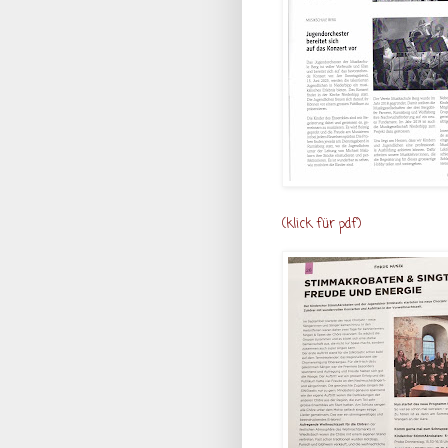
(
klick für pdf
)