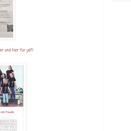
ier
und
hier
für pdf)