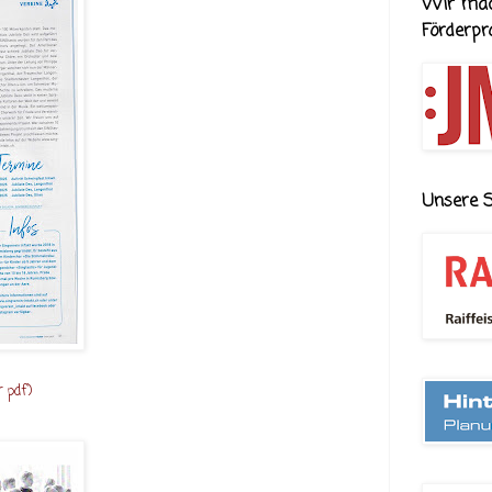
Wir mac
Förderp
Unsere 
r pdf)