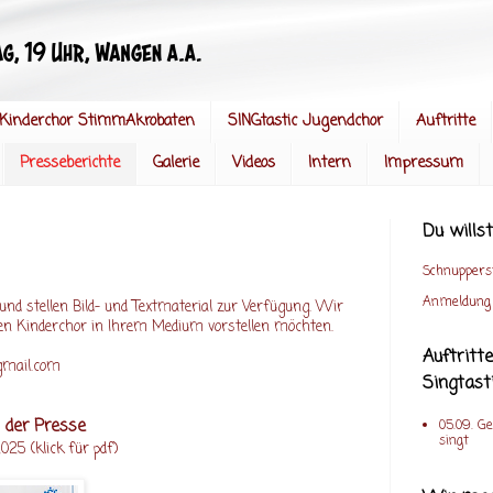
Kinderchor StimmAkrobaten
SINGtastic Jugendchor
Auftritte
Presseberichte
Galerie
Videos
Intern
Impressum
Du will
Schnuppers
Anmeldung
und stellen Bild- und Textmaterial zur Verfügung. Wir
en Kinderchor in Ihrem Medium vorstellen möchten.
Auftrit
gmail.com
Singtast
 der Presse
05.09. G
singt
 2025
(klick für pdf)