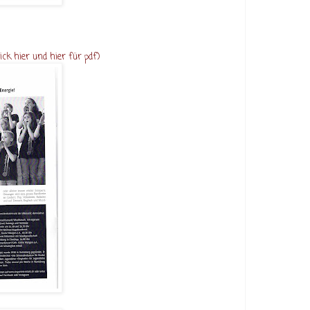
lick
hier
und
hier
für pdf)