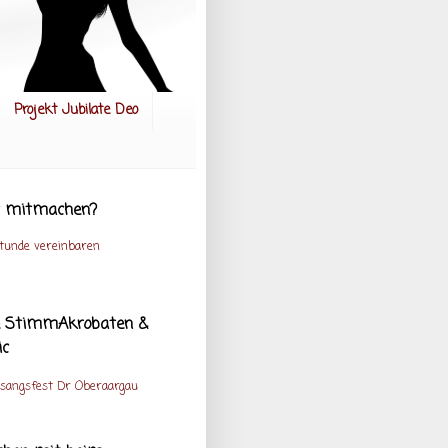
Projekt Jubilate Deo
st mitmachen?
tunde vereinbaren
te StimmAkrobaten &
ic
esangsfest Dr Oberaargau