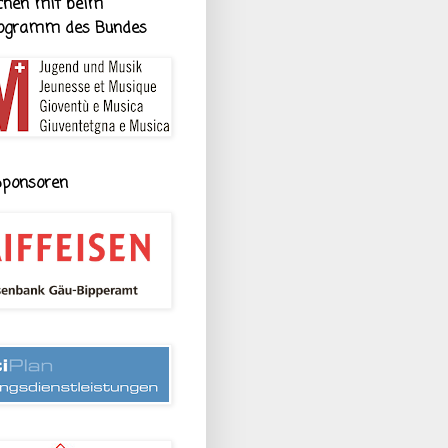
hen mit beim
rogramm des Bundes
Sponsoren